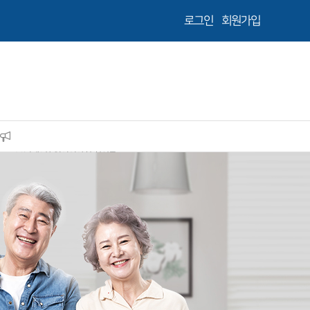
로그인
회원가입
26년제2차 임시이사회 회의록
26년 제2차 임시이사회 개최공고
금산 한마음체육대회 결산
파킨슨병환우와 가족돌봄제공자 연구참여 대상모집