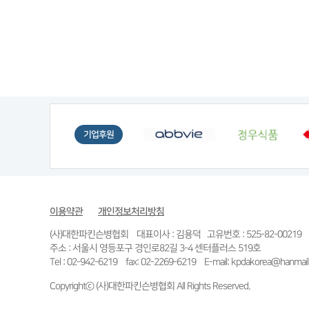
*아
조*애
조*남
양*례
이*순
기업후원
000원
30,000원
30,000원
30,000원
20,000
이용약관
개인정보처리방침
(사)대한파킨슨병협회 대표이사 : 김용덕 고유번호 : 525-82-00219
주소 : 서울시 영등포구 경인로82길 3-4 센터플러스 519호
Tel : 02-942-6219 fax: 02-2269-6219 E-mail: kpdakorea@hanmail
Copyrightⓒ (사)대한파킨슨병협회 All Rights Reserved.