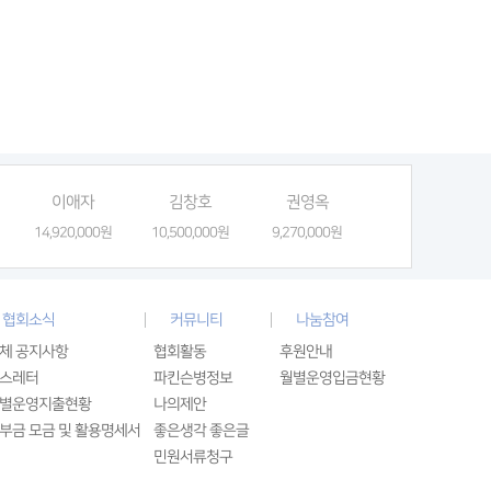
이애자
김창호
권영옥
공덕구
14,920,000원
10,500,000원
9,270,000원
9,080,000원
협회소식
커뮤니티
나눔참여
체 공지사항
협회활동
후원안내
스레터
파킨슨병정보
월별운영입금현황
별운영지출현황
나의제안
부금 모금 및 활용명세서
좋은생각 좋은글
민원서류청구