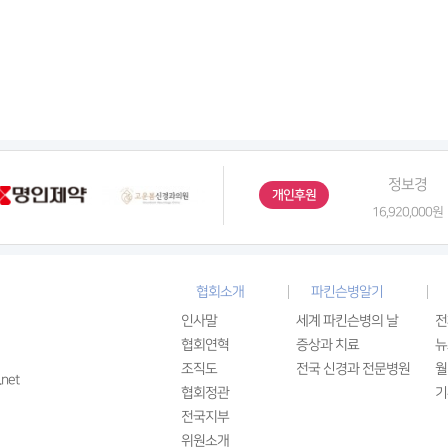
진*혁
박성신
김용덕
정보경
개인후원
원
20,000원
21,930,000원
20,290,088원
16,920,000원
협회소개
파킨슨병알기
인사말
세계 파킨슨병의 날
전
협회연혁
증상과 치료
뉴
조직도
전국 신경과 전문병원
월
.net
협회정관
기
전국지부
위원소개